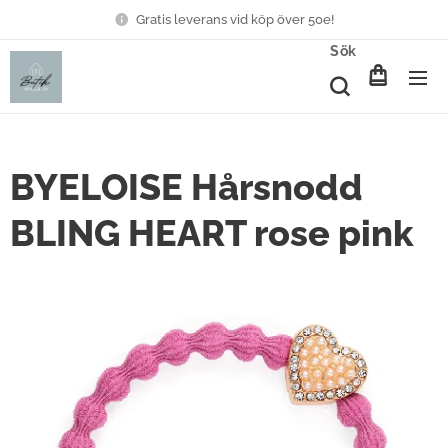
Gratis leverans vid köp över 50e!
Sök
BYELOISE Hårsnodd
BLING HEART rose pink