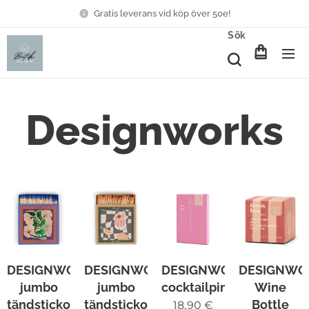
Gratis leverans vid köp över 50e!
Sök
Designworks
DESIGNWORKS
DESIGNWORKS
DESIGNWORKS
DESIGNWO
jumbo
jumbo
cocktailpinnar
Wine
tändstickor
tändstickor
Bottle
18,90
€