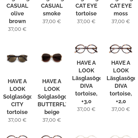
CASUAL
CASUAL
CAT EYE
CAT EYE
olive
smoke
tortoise
moss
brown
37,00
€
37,00
€
37,00
€
37,00
€
HAVE A
HAVE A
LOOK
LOOK
Läsglasögon
Läsglasögo
HAVE A
HAVE A
DIVA
DIVA
LOOK
LOOK
tortoise,
tortoise,
Solglasögon
Solglasögon
+3,0
+2,0
CITY
BUTTERFLY
37,00
€
37,00
€
tortoise
beige
37,00
€
37,00
€