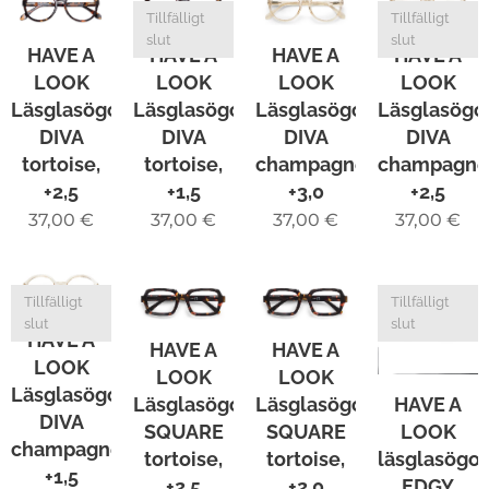
Tillfälligt
Tillfälligt
slut
slut
HAVE A
HAVE A
HAVE A
HAVE A
LOOK
LOOK
LOOK
LOOK
Läsglasögon
Läsglasögon
Läsglasögon
Läsglasögo
DIVA
DIVA
DIVA
DIVA
tortoise,
tortoise,
champagne,
champagne
+2,5
+1,5
+3,0
+2,5
37,00
€
37,00
€
37,00
€
37,00
€
Tillfälligt
Tillfälligt
slut
slut
HAVE A
HAVE A
HAVE A
LOOK
LOOK
LOOK
Läsglasögon
HAVE A
Läsglasögon
Läsglasögon
DIVA
LOOK
SQUARE
SQUARE
champagne,
läsglasögo
tortoise,
tortoise,
+1,5
EDGY
+2,5
+2,0