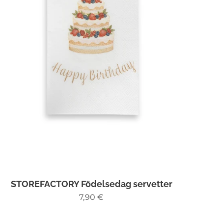
STOREFACTORY Födelsedag servetter
7,90
€