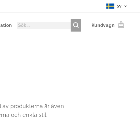
SV
ration
Kundvagn
l av produkterna är även
na och enkla stil.