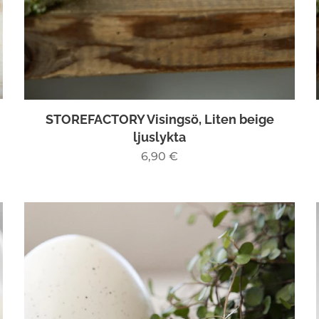
STOREFACTORY Visingsö, Liten beige
ljuslykta
6,90
€