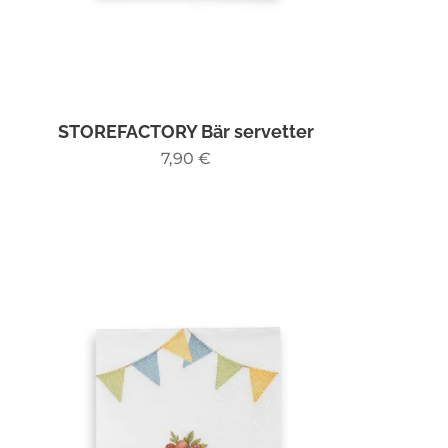
STOREFACTORY Bär servetter
7,90
€