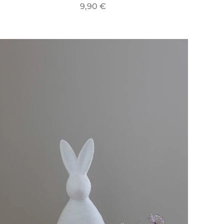
9,90
€