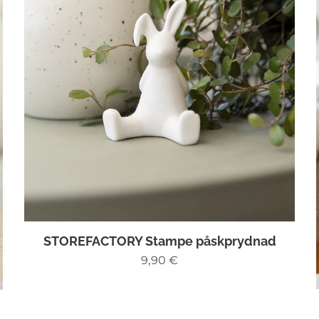
STOREFACTORY Stampe påskprydnad
9,90
€