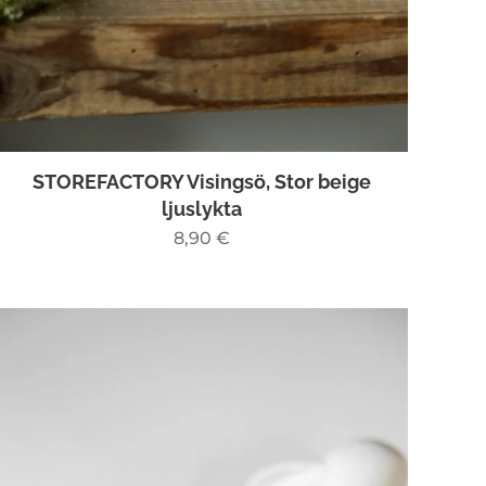
STOREFACTORY Visingsö, Stor beige
ljuslykta
8,90
€