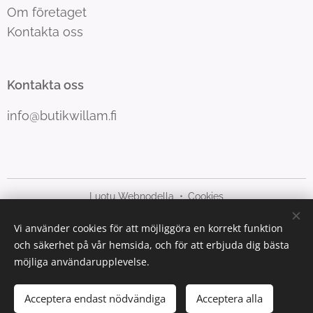
Om företaget
Kontakta oss
Kontakta oss
info@butikwillam.fi
Luotu Webnodella
Cookies
Vi använder cookies för att möjliggöra en korrekt funktion
Språk
och säkerhet på vår hemsida, och för att erbjuda dig bästa
Suomi
Svenska
möjliga användarupplevelse.
Lägg i kundvagnen
Acceptera endast nödvändiga
Acceptera alla