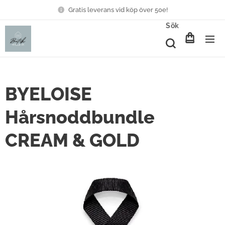
Gratis leverans vid köp över 50e!
Sök
BYELOISE
Hårsnoddbundle
CREAM & GOLD