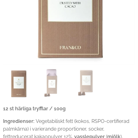
12 st härliga tryfflar / 100g
Ingredienser:
Vegetabiliskt fett (kokos, RSPO-certifierad
palmkärna) i varierande proportioner, socker,
fettreducerat kakaopulver 12%,
vasslepulver
(
mjölk
),