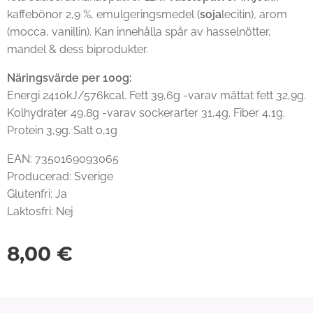
kaffebönor 2,9 %, emulgeringsmedel (
soja
lecitin), arom
(mocca, vanillin). Kan innehålla spår av hasselnötter,
mandel & dess biprodukter.
Näringsvärde per 100g:
Energi 2410kJ/576kcal. Fett 39,6g -varav mättat fett 32,9g.
Kolhydrater 49,8g -varav sockerarter 31,4g. Fiber 4,1g.
Protein 3,9g. Salt 0,1g
EAN: 7350169093065
Producerad: Sverige
Glutenfri: Ja
Laktosfri: Nej
8,00
€