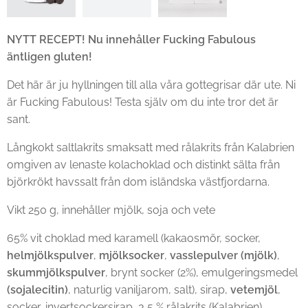
NYTT RECEPT! Nu innehåller Fucking Fabulous
äntligen gluten!
Det här är ju hyllningen till alla våra gottegrisar där ute. Ni
är Fucking Fabulous! Testa själv om du inte tror det är
sant.
Långkokt saltlakrits smaksatt med rålakrits från Kalabrien
omgiven av lenaste kolachoklad och distinkt sälta från
björkrökt havssalt från dom isländska västfjordarna.
Vikt 250 g, innehåller mjölk, soja och vete
65% vit choklad med karamell (kakaosmör, socker,
helmjölkspulver
,
mjölksocker
,
vasslepulver (mjölk)
,
skummjölkspulver
, brynt socker (2%), emulgeringsmedel
(sojalecitin)
, naturlig vaniljarom, salt), sirap,
vetemjöl
,
socker, invertsockersirap, 3,5 % rålakrits (Kalabrien),