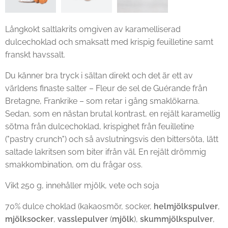
Långkokt saltlakrits omgiven av karamelliserad
dulcechoklad och smaksatt med krispig feuilletine samt
franskt havssalt.
Du känner bra tryck i sältan direkt och det är ett av
världens finaste salter – Fleur de sel de Guérande från
Bretagne, Frankrike – som retar i gång smaklökarna.
Sedan, som en nästan brutal kontrast, en rejält karamellig
sötma från dulcechoklad, krispighet från feuilletine
("pastry crunch") och så avslutningsvis den bittersöta, lätt
saltade lakritsen som biter ifrån väl. En rejält drömmig
smakkombination, om du frågar oss.
Vikt 250 g, innehåller mjölk, vete och soja
70% dulce choklad (kakaosmör, socker,
helmjölkspulver
,
mjölksocker
,
vasslepulver
(
mjölk
),
skummjölkspulver
,