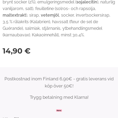
brynt socker (2%), emulgeringsmedel (
sojalecitin
), naturlig
vaniljarom, salt), feuilletine (solros- och rapsolja,
maltextrakt
), sirap,
vetemjöl
, socker, invertsockersirap,
3,5 % rålakrits (Kalabrien), havssalt (fleur de sel de
Guérande), salmiak, stjärnanis, ytbehandlingsmedel
(karnaubavax). Kakaoinnehåll, minst 30,4%.
14,90
€
Postkostnad inom Finland 6,90€ - gratis leverans vid
köp över 50€!
Trygg betalning med Klarna!