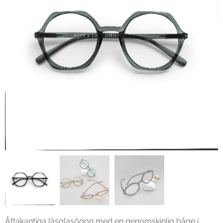
Åttakantiga läsglasögon med en genomskinlig båge i