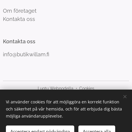
Om företaget
Kontakta oss
Kontakta oss
info@butikwillam.fi
Luotu Webnodella
Cookies
Vi använder cookies för att möjliggöra en korrekt funktion
Språk
och säkerhet på vår hemsida, och för att erbjuda dig bästa
Suomi
Svenska
möjliga användarupplevelse.
Lägg i kundvagnen
Acceptera endast nödvändiga
Acceptera alla