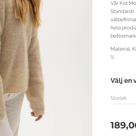
Vår Kid Mo
Standard).
välbefinna
hela produ
betesmark
Material: 
%
Välj en 
Storlek
189,0