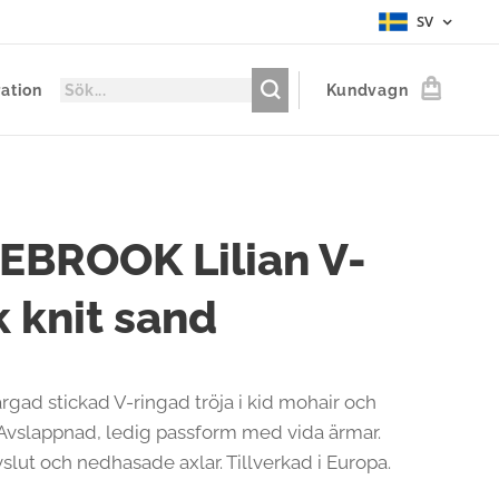
SV
ration
Kundvagn
EBROOK Lilian V-
 knit sand
ärgad stickad V-ringad tröja i kid mohair och
Avslappnad, ledig passform med vida ärmar.
slut och nedhasade axlar. Tillverkad i Europa.