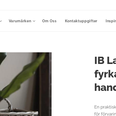
Varumärken
Om Oss
Kontaktuppgifter
Inspi
IB L
fyrk
han
En praktis
för förvari