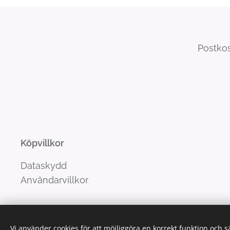
Postkos
Köpvillkor
Dataskydd
Användarvillkor
Vi använder cookies för att möjliggöra en korrekt funktion och 