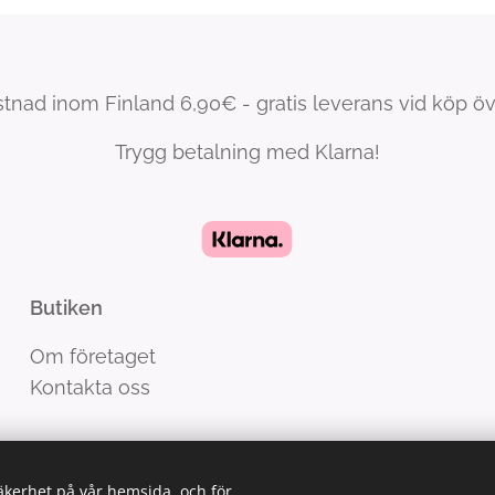
tnad inom Finland 6,90€ - gratis leverans vid köp ö
Trygg betalning med Klarna!
Butiken
Om företaget
Kontakta oss
säkerhet på vår hemsida, och för