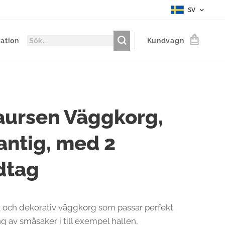
SV
ration
Kundvagn
aursen Väggkorg,
antig, med 2
dtag
k och dekorativ väggkorg som passar perfekt
ng av småsaker i till exempel hallen,