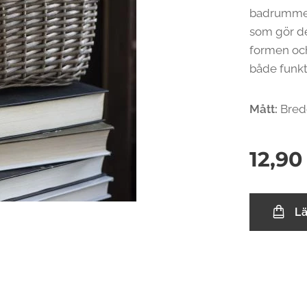
badrummet 
som gör de
formen och
både funkti
Mått:
Bredd
12,90
L