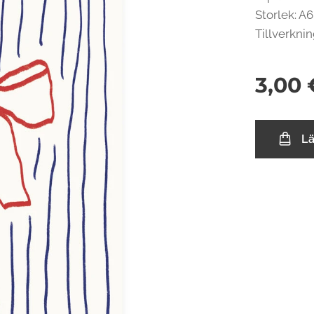
Storlek: A6 
Tillverkni
3,00
L