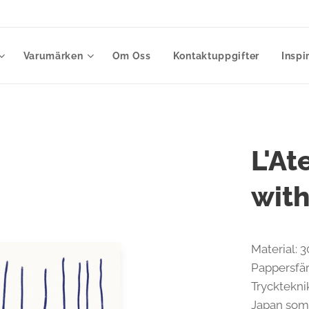
Varumärken
Om Oss
Kontaktuppgifter
Inspi
L'At
with
Material: 
Pappersfär
Tryckteknik
Japan som 