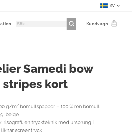
SV
ration
Kundvagn
elier Samedi bow
 stripes kort
300 g/m² bomullspapper – 100 % ren bomull
g: beige
: risografi, en tryckteknik med ursprung i
liknar screentryck