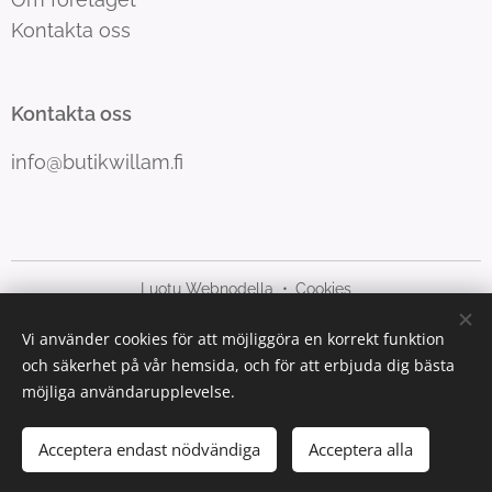
Kontakta oss
Kontakta oss
info@butikwillam.fi
Luotu Webnodella
Cookies
Vi använder cookies för att möjliggöra en korrekt funktion
Språk
och säkerhet på vår hemsida, och för att erbjuda dig bästa
Suomi
Svenska
möjliga användarupplevelse.
Lägg i kundvagnen
Acceptera endast nödvändiga
Acceptera alla