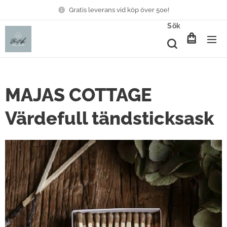
Gratis leverans vid köp över 50e!
Sök
MAJAS COTTAGE
Värdefull tändsticksask