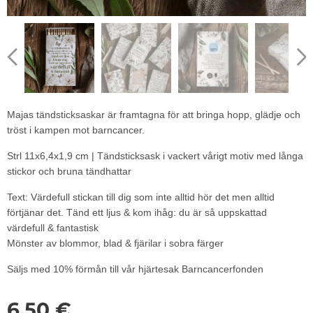
Majas tändsticksaskar är framtagna för att bringa hopp, glädje och
tröst i kampen mot barncancer.
Strl 11x6,4x1,9 cm | Tändsticksask i vackert vårigt motiv med långa
stickor och bruna tändhattar
Text: Värdefull stickan till dig som inte alltid hör det men alltid
förtjänar det. Tänd ett ljus & kom ihåg: du är så uppskattad
värdefull & fantastisk
Mönster av blommor, blad & fjärilar i sobra färger
Säljs med 10% förmån till vår hjärtesak Barncancerfonden
6,50
€