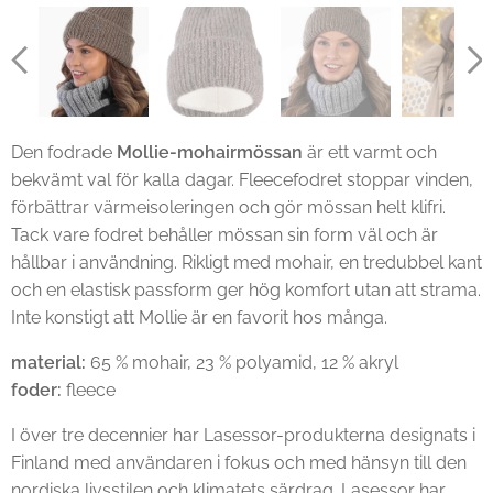
Den fodrade
Mollie-mohairmössan
är ett varmt och
bekvämt val för kalla dagar. Fleecefodret stoppar vinden,
förbättrar värmeisoleringen och gör mössan helt klifri.
Tack vare fodret behåller mössan sin form väl och är
hållbar i användning. Rikligt med mohair, en tredubbel kant
och en elastisk passform ger hög komfort utan att strama.
Inte konstigt att Mollie är en favorit hos många.
material:
65 % mohair, 23 % polyamid, 12 % akryl
foder:
fleece
I över tre decennier har Lasessor-produkterna designats i
Finland med användaren i fokus och med hänsyn till den
nordiska livsstilen och klimatets särdrag. Lasessor har