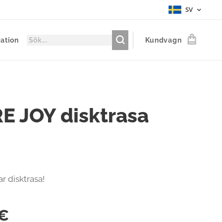
SV
ration
Kundvagn
E JOY disktrasa
r disktrasa!
€