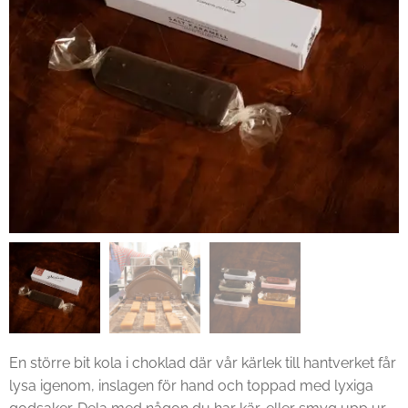
En större bit kola i choklad där vår kärlek till hantverket får
lysa igenom, inslagen för hand och toppad med lyxiga