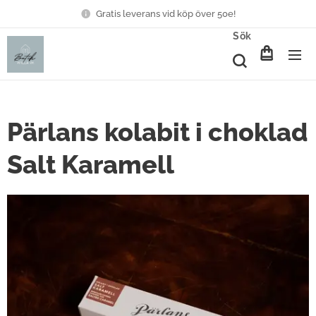
Gratis leverans vid köp över 50e!
Sök
Pärlans kolabit i choklad
Salt Karamell