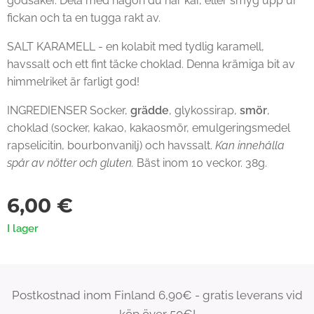
godsaker. Dela med någon du har kär, eller smyg upp ur
fickan och ta en tugga rakt av.
SALT KARAMELL - en kolabit med tydlig karamell,
havssalt och ett fint täcke choklad. Denna krämiga bit av
himmelriket är farligt god!
INGREDIENSER Socker,
grädde
, glykossirap,
smör
,
choklad (socker, kakao, kakaosmör, emulgeringsmedel
rapselicitin, bourbonvanilj) och havssalt.
Kan innehålla
spår av nötter och gluten.
Bäst inom 10 veckor. 38g.
6,00
€
I lager
Postkostnad inom Finland 6,90€ - gratis leverans vid