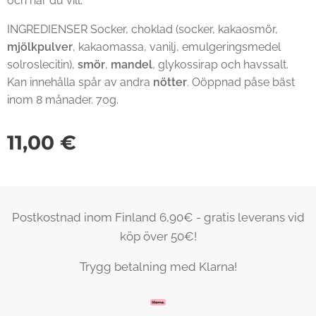
och när du vill.
INGREDIENSER Socker, choklad (socker, kakaosmör,
mjölkpulver
, kakaomassa, vanilj, emulgeringsmedel
solroslecitin),
smör
,
mandel
, glykossirap och havssalt.
Kan innehålla spår av andra
nötter
. Oöppnad påse bäst
inom 8 månader. 70g.
11,00
€
Postkostnad inom Finland 6,90€ - gratis leverans vid
köp över 50€!
Trygg betalning med Klarna!