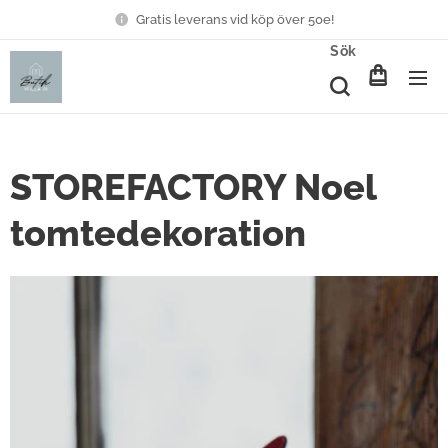
Gratis leverans vid köp över 50e!
Sök
STOREFACTORY Noel
tomtedekoration