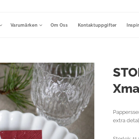
Varumärken
Om Oss
Kontaktuppgifter
Inspi
STO
Xmas
Pappersser
extra detal
Storlek: 11