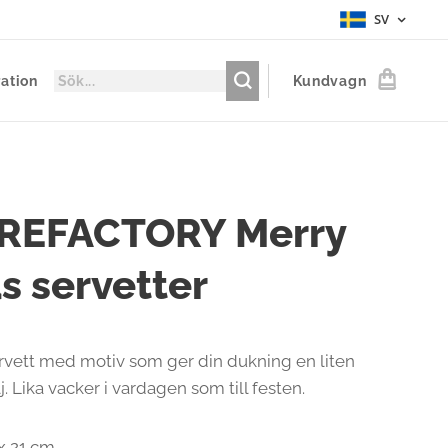
SV
ration
Kundvagn
REFACTORY Merry
 servetter
vett med motiv som ger din dukning en liten
j. Lika vacker i vardagen som till festen.
 x 21 cm.