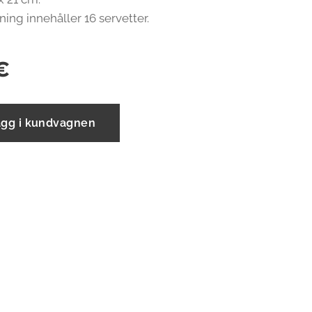
ning innehåller 16 servetter.
€
ägg i kundvagnen