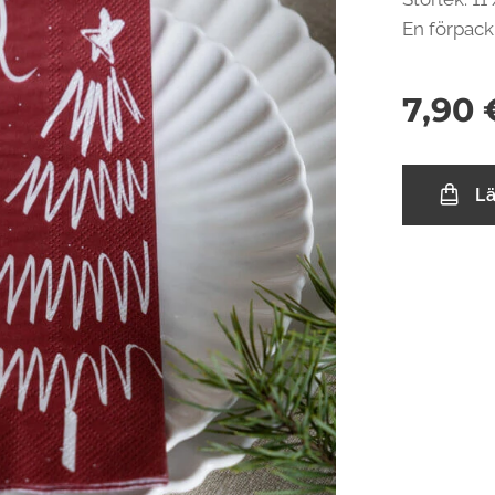
En förpack
7,90
L