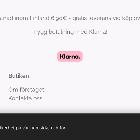
tnad inom Finland 6,90€ - gratis leverans vid köp ö
Trygg betalning med Klarna!
Butiken
Om företaget
Kontakta oss
säkerhet på vår hemsida, och för