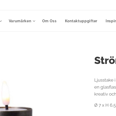
Varumärken
Om Oss
Kontaktuppgifter
Inspi
Strö
Ljusstake 
en glasfla
kreativ oc
Ø 7 x H 6,