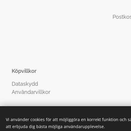
Postkos
Köpvillkor
Dataskydd
Användarvillkor
Vi använder cookies för att möjliggöra en korrekt funktion och 
att erbjuda dig bästa möjliga användarupplevelse.
Luotu Webnodella
Cookies