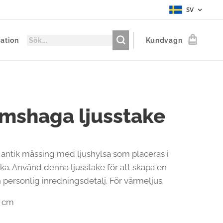
SV
ration
Kundvagn
mshaga ljusstake
i antik mässing med ljushylsa som placeras i
ska. Använd denna ljusstake för att skapa en
h personlig inredningsdetalj. För värmeljus.
5 cm