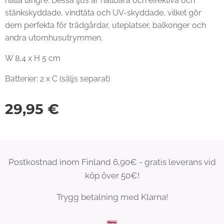
hålla längre. Dessa ljus är hållbara och effektiva och
stänkskyddade, vindtäta och UV-skyddade, vilket gör
dem perfekta för trädgårdar, uteplatser, balkonger och
andra utomhusutrymmen.
W 8,4 x H 5 cm
Batterier: 2 x C (säljs separat)
29,95
€
Postkostnad inom Finland 6,90€ - gratis leverans vid
köp över 50€!
Trygg betalning med Klarna!