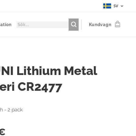
SV
ration
Kundvagn
NI Lithium Metal
eri CR2477
 - 2 pack
€