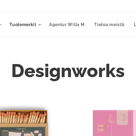
Tuotemerkit
Agentur Willa M
Tietoa meistä
Designworks