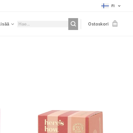
FI
Lisää
Ostoskori