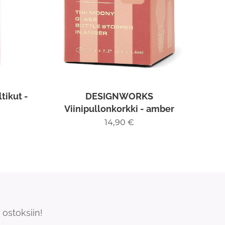
ikut -
DESIGNWORKS
Viinipullonkorkki - amber
14,90
€
ostoksiin!