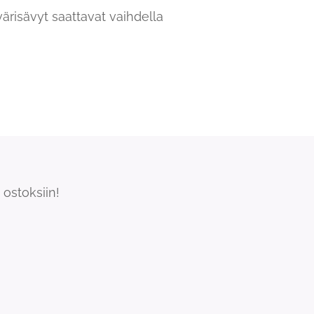
värisävyt saattavat vaihdella
ostoksiin!