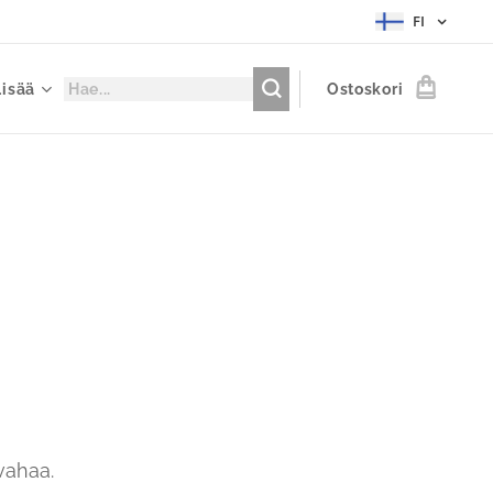
FI
Lisää
Ostoskori
vahaa.