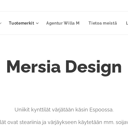
Tuotemerkit
Agentur Willa M
Tietoa meistä
Mersia Design
Uniikit kynttilät värjätään käsin Espoossa.
ilät ovat steariinia ja värjäykseen käytetään mm. soija