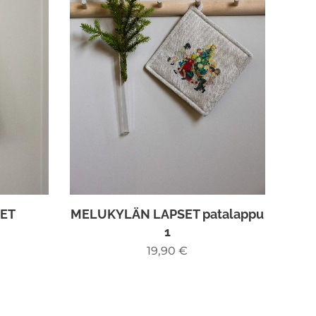
ET
MELUKYLÄN LAPSET patalappu
1
19,90
€