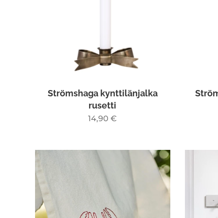
Strömshaga kynttilänjalka
Strö
rusetti
14,90
€