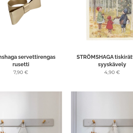
mshaga servettirengas
STRÖMSHAGA tiskirätt
rusetti
syyskävely
7,90
€
4,90
€