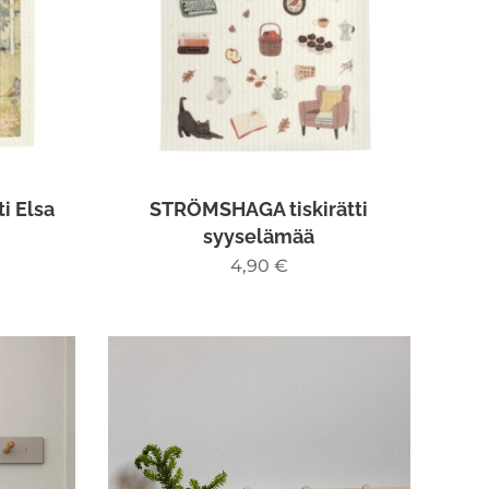
i Elsa
STRÖMSHAGA tiskirätti
syyselämää
4,90
€