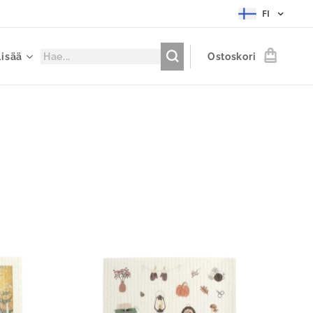
FI
Lisää
Ostoskori