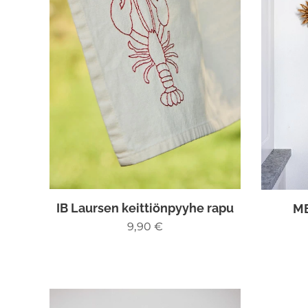
IB Laursen keittiönpyyhe rapu
M
9,90
€