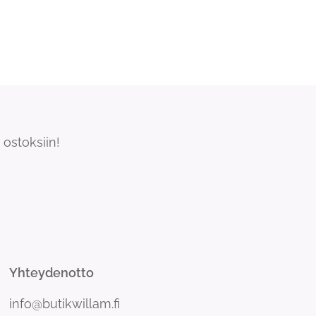
ostoksiin!
Yhteydenotto
info@butikwillam.fi