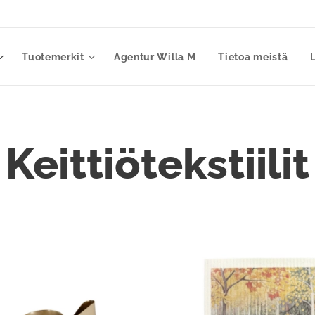
Tuotemerkit
Agentur Willa M
Tietoa meistä
Keittiötekstiilit