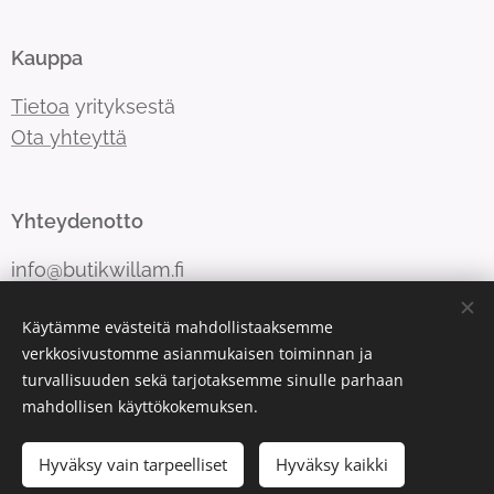
Kauppa
Tietoa
yrityksestä
Ota yhteyttä
Yhteydenotto
info@butikwillam.fi
Käytämme evästeitä mahdollistaaksemme
verkkosivustomme asianmukaisen toiminnan ja
turvallisuuden sekä tarjotaksemme sinulle parhaan
Luotu Webnodella
Evästeet
mahdollisen käyttökokemuksen.
Kielet
Hyväksy vain tarpeelliset
Hyväksy kaikki
Suomi
Svenska