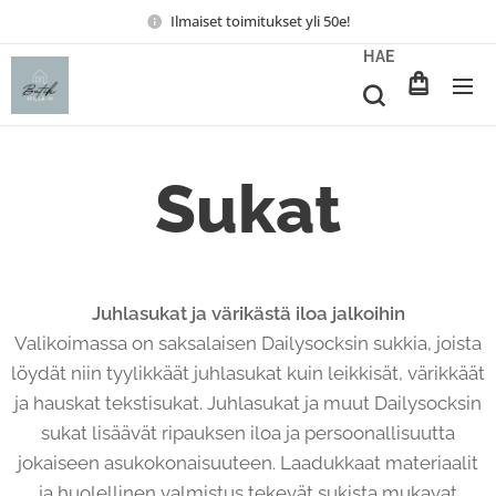
Ilmaiset toimitukset yli 50e!
HAE
Sukat
Juhlasukat ja värikästä iloa jalkoihin
Valikoimassa on saksalaisen Dailysocksin sukkia, joista
löydät niin tyylikkäät juhlasukat kuin leikkisät, värikkäät
ja hauskat tekstisukat. Juhlasukat ja muut Dailysocksin
sukat lisäävät ripauksen iloa ja persoonallisuutta
jokaiseen asukokonaisuuteen. Laadukkaat materiaalit
ja huolellinen valmistus tekevät sukista mukavat