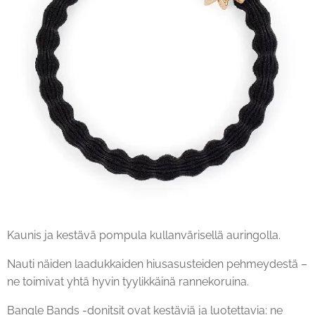
Kaunis ja kestävä pompula kullanvärisellä auringolla.
Nauti näiden laadukkaiden hiusasusteiden pehmeydestä –
ne toimivat yhtä hyvin tyylikkäinä rannekoruina.
Bangle Bands -donitsit ovat kestäviä ja luotettavia: ne