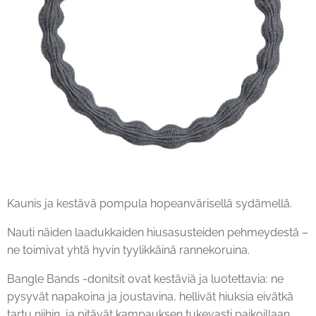
Kaunis ja kestävä pompula hopeanvärisellä sydämellä.
Nauti näiden laadukkaiden hiusasusteiden pehmeydestä –
ne toimivat yhtä hyvin tyylikkäinä rannekoruina.
Bangle Bands -donitsit ovat kestäviä ja luotettavia: ne
pysyvät napakoina ja joustavina, hellivät hiuksia eivätkä
tartu niihin, ja pitävät kampauksen tukevasti paikoillaan.