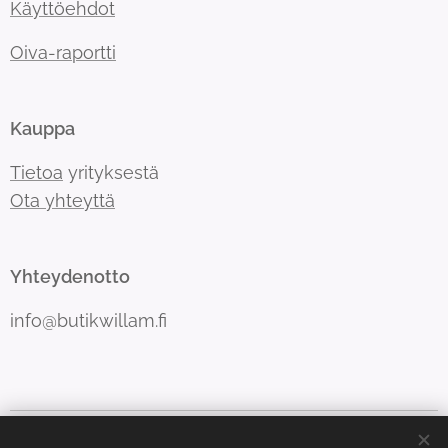
Käyttöehdot
Oiva-raportti
Kauppa
Tietoa
yrityksestä
Ota yhteyttä
Yhteydenotto
info@butikwillam.fi
Luotu Webnodella
Evästeet