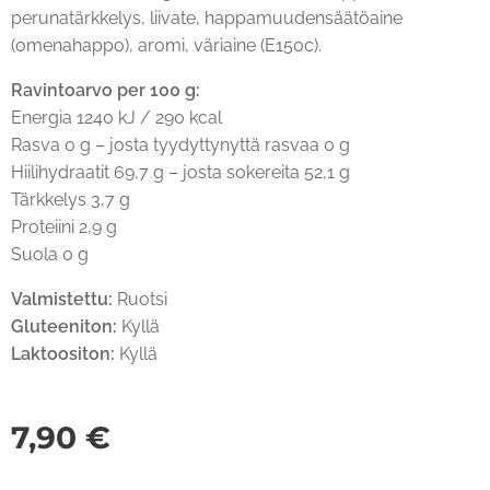
perunatärkkelys, liivate, happamuudensäätöaine
(omenahappo), aromi, väriaine (E150c).
Ravintoarvo per 100 g:
Energia 1240 kJ / 290 kcal
Rasva 0 g – josta tyydyttynyttä rasvaa 0 g
Hiilihydraatit 69,7 g – josta sokereita 52,1 g
Tärkkelys 3,7 g
Proteiini 2,9 g
Suola 0 g
Valmistettu:
Ruotsi
Gluteeniton:
Kyllä
Laktoositon:
Kyllä
7,90
€