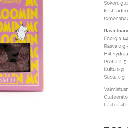
Sokeri, glu
kosteudens
(omenahapp
Ravintoarv
Energia 14
Rasva 0 g 
Hiilihydraa
Proteiini 5
Kuitu 0 g
Suola 0 g
Valmistusm
Gluteenito
Laktoositon