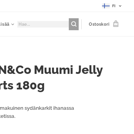
FI
Lisää
Ostoskori
N&Co Muumi Jelly
rts 180g
akuinen sydänkarkit ihanassa
tissa.