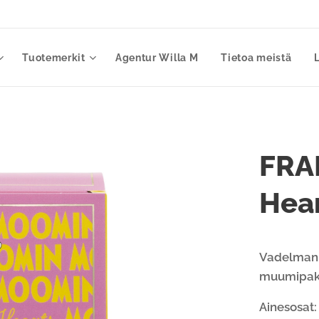
Tuotemerkit
Agentur Willa M
Tietoa meistä
FRA
Hea
Vadelmanm
muumipake
Ainesosat: