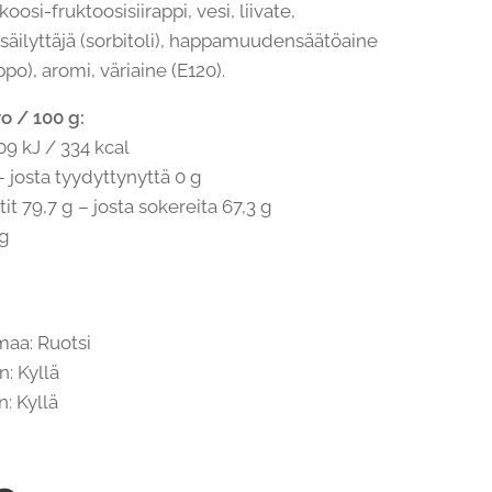
koosi-fruktoosisiirappi, vesi, liivate,
äilyttäjä (sorbitoli), happamuudensäätöaine
o), aromi, väriaine (E120).
o / 100 g:
09 kJ / 334 kcal
– josta tyydyttynyttä 0 g
tit 79,7 g – josta sokereita 67,3 g
 g
aa: Ruotsi
n: Kyllä
: Kyllä