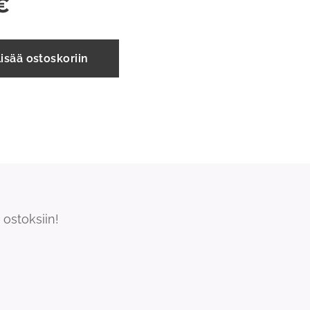
€
isää ostoskoriin
ostoksiin!