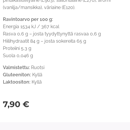
pintakäsittelyaine (E903), säilöntäaine (E270), aromi
(vanilja/mansikka), väriaine (E120).
Ravintoarvo per 100 g:
Energia 1534 kJ / 367 kcal
Rasva 0,6 g – josta tyydyttynyttä rasvaa 0,6 g
Hiilihydraatit 84 g – josta sokereita 65 g
Proteiini 5,3 g
Suola 0,046 g
Valmistettu:
Ruotsi
Gluteeniton:
Kyllä
Laktoositon:
Kyllä
7,90
€