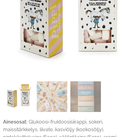
Ainesosat:
Glukoosi-fruktoosisiirappi, sokeri,
maissitärkkelys, liivate, kasviöljy (kookosöljy),