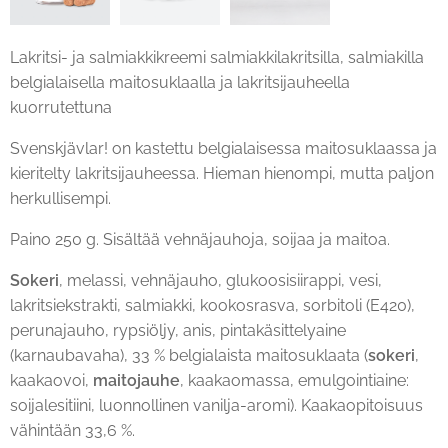
Lakritsi- ja salmiakkikreemi salmiakkilakritsilla, salmiakilla
belgialaisella maitosuklaalla ja lakritsijauheella
kuorrutettuna
Svenskjävlar! on kastettu belgialaisessa maitosuklaassa ja
kieritelty lakritsijauheessa. Hieman hienompi, mutta paljon
herkullisempi.
Paino 250 g. Sisältää vehnäjauhoja, soijaa ja maitoa.
Sokeri
, melassi, vehnäjauho, glukoosisiirappi, vesi,
lakritsiekstrakti, salmiakki, kookosrasva, sorbitoli (E420),
perunajauho, rypsiöljy, anis, pintakäsittelyaine
(karnaubavaha), 33 % belgialaista maitosuklaata (
sokeri
,
kaakaovoi,
maitojauhe
, kaakaomassa, emulgointiaine:
soijalesitiini, luonnollinen vanilja-aromi). Kaakaopitoisuus
vähintään 33,6 %.