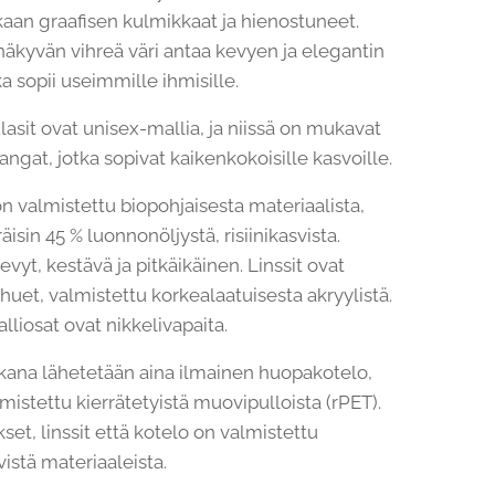
aan graafisen kulmikkaat ja hienostuneet.
näkyvän vihreä väri antaa kevyen ja elegantin
a sopii useimmille ihmisille.
asit ovat unisex-mallia, ja niissä on mukavat
angat, jotka sopivat kaikenkokoisille kasvoille.
n valmistettu biopohjaisesta materiaalista,
äisin 45 % luonnonöljystä, risiinikasvista.
vyt, kestävä ja pitkäikäinen. Linssit ovat
huet, valmistettu korkealaatuisesta akryylistä.
lliosat ovat nikkelivapaita.
ana lähetetään aina ilmainen huopakotelo,
mistettu kierrätetyistä muovipulloista (rPET).
et, linssit että kotelo on valmistettu
vistä materiaaleista.