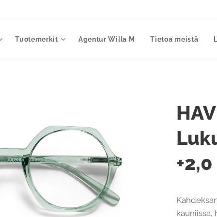
Tuotemerkit
Agentur Willa M
Tietoa meistä
HAV
Luku
+2,0
Kahdeksank
kauniissa, 