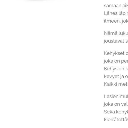
samaan aik
Lähes läpi
ilmeen, jok
Nämä lukul
joustavat s
Kehykset o
joka on per
Kehys on ke
kevyet ja o
Kaikki meta
Lasien muk
joka on val
Sekä kehyks
kierrätettä