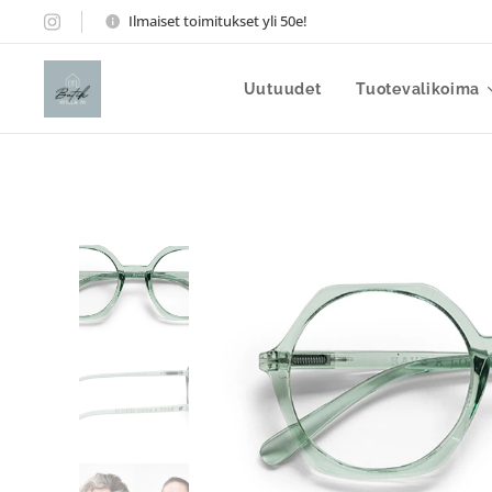
Ilmaiset toimitukset yli 50e!
Uutuudet
Tuotevalikoima