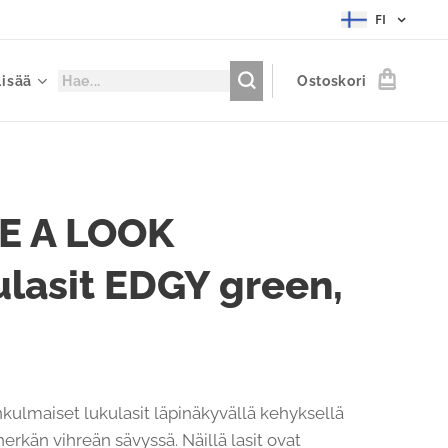
FI
Lisää
Ostoskori
E A LOOK
lasit EDGY green,
ulmaiset lukulasit läpinäkyvällä kehyksellä
herkän vihreän sävyssä. Näillä lasit ovat