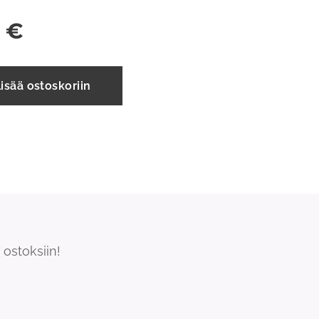
€
isää ostoskoriin
ostoksiin!