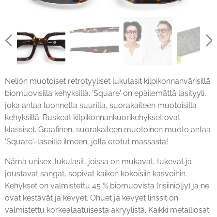
Neliön muotoiset retrotyyliset lukulasit kilpikonnanvärisillä
biomuovisilla kehyksillä. 'Square' on epäilemättä lasityyli,
joka antaa luonnetta suurilla, suorakaiteen muotoisilla
kehyksillä. Ruskeat kilpikonnankuorikehykset ovat
klassiset. Graafinen, suorakaiteen muotoinen muoto antaa
'Square'-laseille ilmeen, jolla erotut massasta!
Nämä unisex-lukulasit, joissa on mukavat, tukevat ja
joustavat sangat, sopivat kaiken kokoisiin kasvoihin.
Kehykset on valmistettu 45 % biomuovista (risiiniöljy) ja ne
ovat kestävät ja kevyet. Ohuet ja kevyet linssit on
valmistettu korkealaatuisesta akryylistä. Kaikki metalliosat