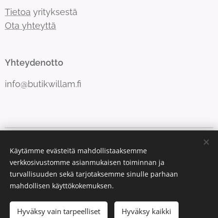
Tietoa
yrityksestä
Ota yhteyttä
Yhteydenotto
info@butikwillam.fi
Luotu Webnodella
Evästeet
Käytämme evästeitä mahdollistaaksemme
verkkosivustomme asianmukaisen toiminnan ja
Kielet
turvallisuuden sekä tarjotaksemme sinulle parhaan
Suomi
Svenska
mahdollisen käyttökokemuksen.
Lisää ostoskoriin
Hyväksy vain tarpeelliset
Hyväksy kaikki