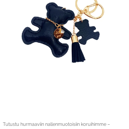
Tutustu hurmaaviin nallenmuotoisiin koruihimme –