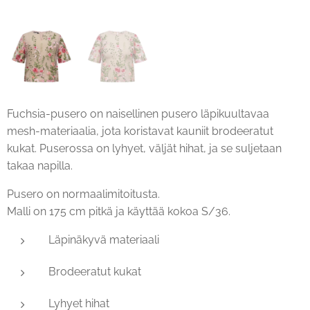
Fuchsia-pusero on naisellinen pusero läpikuultavaa
mesh-materiaalia, jota koristavat kauniit brodeeratut
kukat. Puserossa on lyhyet, väljät hihat, ja se suljetaan
takaa napilla.
Pusero on normaalimitoitusta.
Malli on 175 cm pitkä ja käyttää kokoa S/36.
Läpinäkyvä materiaali
Brodeeratut kukat
Lyhyet hihat