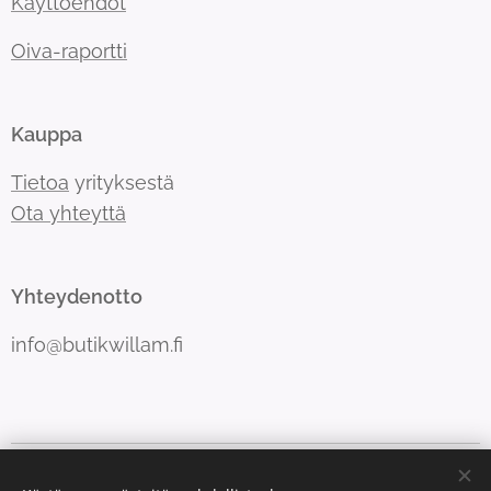
Käyttöehdot
Oiva-raportti
Kauppa
Tietoa
yrityksestä
Ota yhteyttä
Yhteydenotto
info@butikwillam.fi
Luotu Webnodella
Evästeet