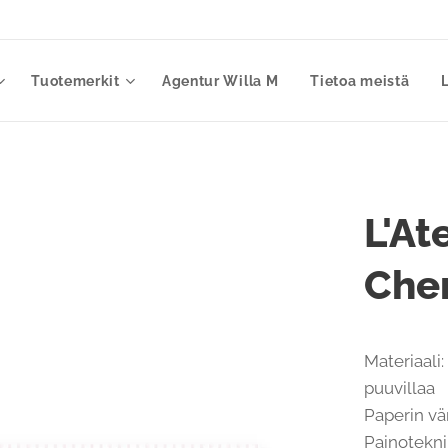
Tuotemerkit
Agentur Willa M
Tietoa meistä
L'At
Cher
Materiaali
puuvillaa
Paperin vär
Painoteknii