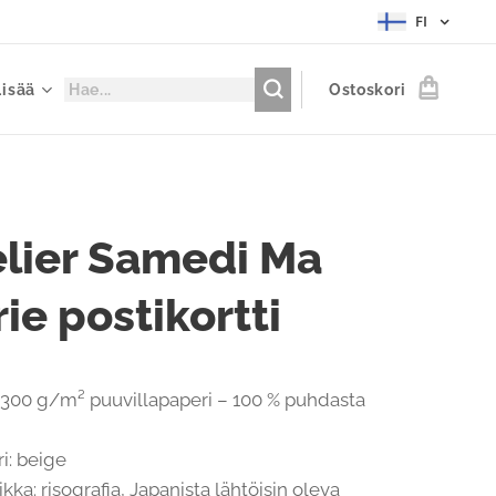
FI
Lisää
Ostoskori
elier Samedi Ma
ie postikortti
: 300 g/m² puuvillapaperi – 100 % puhdasta
i: beige
kka: risografia, Japanista lähtöisin oleva