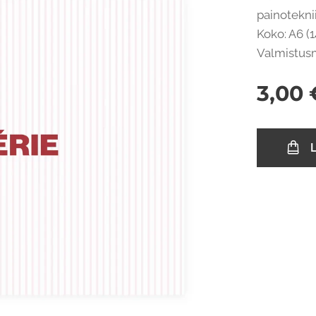
painoteknii
Koko: A6 (14
Valmistus
3,00
L