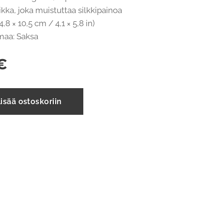
kka, joka muistuttaa silkkipainoa
,8 × 10,5 cm / 4,1 × 5,8 in)
maa: Saksa
€
isää ostoskoriin