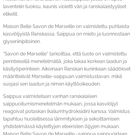
laventelin tuoksu, kaunis violetti väri ja ranskalaistyyliset
etiketit.
Maison Belle Savon de Marseille on valmistettu puhtaista
kasviöljyistä Ranskassa. Saippua on mieto ja luonnostaan
glyseriinipitoinen.
“Savon de Marseille” tarkoittaa, että tuote on valmistettu
perinteisellä menetelmällä, joka takaa korkean laadun ja
käsityöperinteen. Aikoinaan Ranskan kuninkaan säädökset
määrittelivät Marseille-saippuan valmistustavan, mikä
suojasi sen laadun ja nimen käyttöoikeuden.
Saippua valmistetaan vanhan ranskalaisen
saippuoitumismenetelmän mukaan, jossa kasviöljyt
reagoivat potaskan (kaliumhydroksidin) kanssa. Valmistus
tapahtuu huolellisessa lämmityksen ja sekoittamisen
yhdistelmässä käytettyjen eteeristen öljyjen mukaan.
Maison Belle Savon de Marseille -saippua saippuoidaan