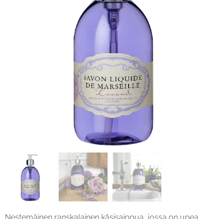
Nestemäinen ranskalainen käsisaippua, jossa on upea