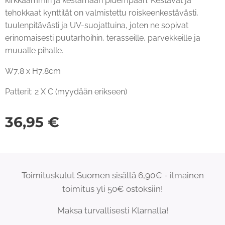
kirkkaammin ja kestämään pidempään. Kestävät ja
tehokkaat kynttilät on valmistettu roiskeenkestävästi,
tuulenpitävästi ja UV-suojattuina, joten ne sopivat
erinomaisesti puutarhoihin, terasseille, parvekkeille ja
muualle pihalle.
W7,8 x H7,8cm
Patterit: 2 X C (myydään erikseen)
36,95
€
Toimituskulut Suomen sisällä 6,90€ - ilmainen
toimitus yli 50€ ostoksiin!
Maksa turvallisesti Klarnalla!